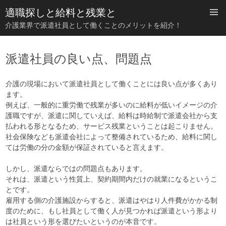
適職探しと給料と残業と
介護業界で派遣社員として働くことのメリットを紹介！
コ
ン
派遣社員の良い点、問題点
テ
ン
ツ
介護の現場において派遣社員として働くことには良い点が多くあり
へ
ます。
ス
例えば、一般的に重労働で残業が多いのに給料が低いイメージの介
キ
護職ですが、派遣に関していえば、給料は時給制で派遣会社から支
ッ
プ
払われる形となるため、サービス残業ということは起こりません。
社会保険なども派遣会社によって整備されているため、給料に関し
ては労働の分の金額が保証されていると言えます。
しかし、派遣ならではの問題点もあります。
それは、派遣という性質上、契約期間内だけの就業になるというこ
とです。
雇用する側の介護施設からすると、派遣はやはり人件費がかかる制
度のために、もし社員として働く人が見つかれば派遣という形より
は社員という形を選びたいというのが本音です。