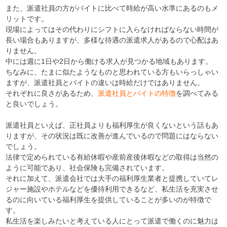
また、派遣社員の方がバイトに比べて時給が高い水準にあるのもメ
リットです。
現場によってはその代わりにシフトに入らなければならない時間が
長い場合もありますが、多様な待遇の派遣求人があるので心配はあ
りません。
中には週に1日や2日から働ける求人が見つかる地域もあります。
ちなみに、たまに似たようなものと思われている方もいらっしゃい
ますが、派遣社員とバイトの違いは時給だけではありません。
それぞれに良さがあるため、
派遣社員とバイトの特徴
を調べてみる
と良いでしょう。
派遣社員といえば、正社員よりも福利厚生が良くないという話もあ
りますが、その状況は既に改善が進んでいるので問題にはならない
でしょう。
法律で定められている有給休暇や産前産後休暇などの取得は当然の
ように可能であり、社会保険も完備されています。
それに加えて、派遣会社では大手の福利厚生業者と提携していてレ
ジャー施設やホテルなどを優待利用できるなど、私生活を充実させ
るのに向いている福利厚生を提供していることが多いのが特徴で
す。
私生活を楽しみたいと考えている人にとって派遣で働くのに魅力は