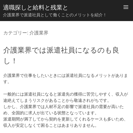
適職探しと給料と残業と
介護業界で派遣社員として働くことのメリットを紹介！
コ
ン
カテゴリー:
介護業界
テ
ン
ツ
介護業界では派遣社員になるのも良
へ
ス
し！
キ
ッ
プ
介護業界で仕事をしたいときには派遣社員になるメリットがありま
す。
一般的には派遣社員になると派遣先の獲得に苦労しやすく、収入が
途絶えてしまうリスクがあることから敬遠されがちです。
しかし、介護業界では人材不足の影響で派遣社員の需要が高いた
め、全国的に求人が出ている状態となっています。
派遣期間が満了してから契約を更新してくれるケースも多いため、
収入が安定しなくて困ることはあまりありません。