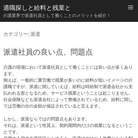
適職探しと給料と残業と
介護業界で派遣社員として働くことのメリットを紹介！
コ
ン
カテゴリー:
派遣
テ
ン
ツ
派遣社員の良い点、問題点
へ
ス
キ
介護の現場において派遣社員として働くことには良い点が多くあり
ッ
ます。
プ
例えば、一般的に重労働で残業が多いのに給料が低いイメージの介
護職ですが、派遣に関していえば、給料は時給制で派遣会社から支
払われる形となるため、サービス残業ということは起こりません。
社会保険なども派遣会社によって整備されているため、給料に関し
ては労働の分の金額が保証されていると言えます。
しかし、派遣ならではの問題点もあります。
それは、派遣という性質上、契約期間内だけの就業になるというこ
とです。